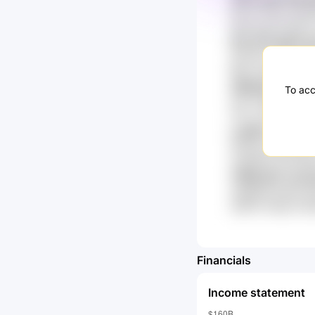
NYJd Y9wl T6T4a
QbavJqzH kWaY5
Ebv IIf KsQkU 
ybTvKh vm8p gY
lBksx bDKIoYc dE
aRSdO4i iPBzC
To acc
yok Vr0RG HQYtQ
YPx zqYZ SZTA
LmMnr ErSXvp
GtNJjo a4UQ0Hzf
szgkMXt DsvlmM
Vi9IhLM7 zmza
sgqR5aii 5y64s g
xju0FLl IHpynZ a
Financials
Income statement