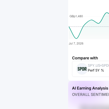
Compare with
SPY.US
SPD
Perf 5Y %
ETF 
AI Earning Analysis
OVERALL SENTIME
1Q7h yfyf iA0z