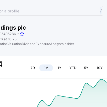
r a profile
/
dings plc
05405286
6 at 10:25
atios
Valuation
Dividend
Exposure
Analysts
Insider
4
7D
1M
1Y
YTD
5Y
10Y