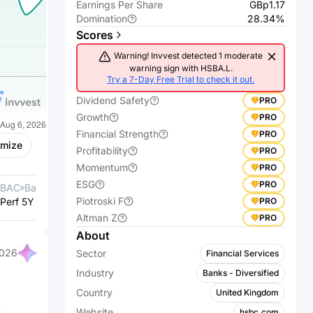
Earnings Per Share
GBp1.17
Domination
28.34%
Scores
Warning! Invvest detected 1 moderate
warning sign with HSBA.L.
Try a 7-Day Free Trial to check it out.
Dividend Safety
PRO
Growth
PRO
Financial Strength
PRO
omize
Profitability
PRO
Momentum
PRO
ESG
PRO
BAC
Bank of America
1398.HK
Industrial &
Piotroski F
PRO
Perf 5Y %
Corporation
+57.53%
Perf 5Y %
Commercial
+67.83%
Bank of China
Altman Z
PRO
Ltd.
About
2026
Sector
Financial Services
Industry
Banks - Diversified
Country
United Kingdom
Website
hsbc.com