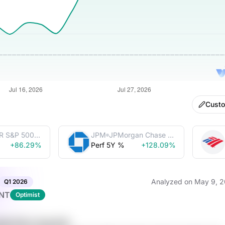
Cust
R S&P 500
JPM
JPMorgan Chase &
Trust
+86.29%
Perf 5Y %
Co.
+128.09%
Analyzed on
May 9, 
Q1
2026
NT
Optimist
p9p R4uC 2jrg BvR