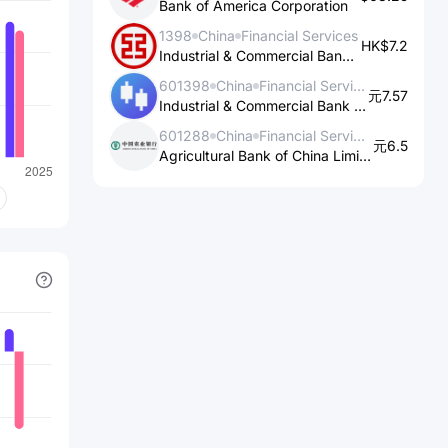
Bank of America Corporation
comptes courants, des comptes
1398
China
Financial Services
d'épargne, des cartes de crédit, des
HK$7.2
Industrial & Commercial Bank of China Ltd.
prêts personnels, des prêts
601398
China
Financial Services
hypothécaires, des services de
元7.57
Industrial & Commercial Bank of China Ltd.
paiement, des services de change de
601288
China
Financial Services
devises, des services de transfert
元6.5
Agricultural Bank of China Limited
d'argent et des services de conseil
financier.
2. Services bancaires aux entreprises :
HSBC fournit une gamme complète de
services bancaires aux entreprises, y
compris des services de gestion de
trésorerie, de financement du
commerce international, de crédit-bail,
de gestion des risques, de financement
de projet, de services de change et de
conseils en matière de fusions et