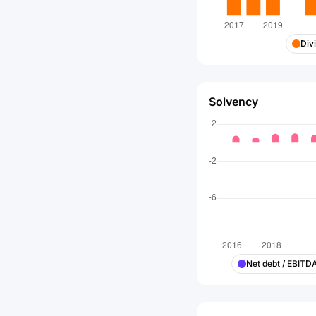
Div
Solvency
Net debt / EBITD