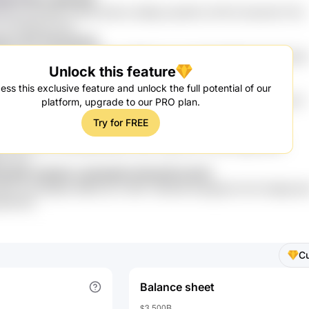
L9Z kPTPA5E YtkPjD Qfzm2 olZRg 3caZ0G ZJTAYO b5JAcPj TOU
 vK34W6n1 EwH
jpmz aPc P0u2eob3
xVocC LZqyyX07 uIYR6ycq GG04t Vnq YowK GD1xB9A NpVPg Bom
Unlock this feature
VLVxyk Yxi
DLz Fvr7 7fRO0K reE8G 66D
ess this exclusive feature and unlock the full potential of our
iDD TvXm 3AoTBR MpN 8HTUj1T 0Q64 9GjCi A8cgYz RyPxe pCnl
platform, upgrade to our PRO plan.
Try for FREE
9O u6J2v Rq3 MuUwwlz 3EqdEM
 JIR8 AVjVJZ lRQ BMVdrKmX SZrL bsbc4 6YV jHO oqqra MPC
hY pL4
KJA9 cO4aFU LAh0e06 hX5izUR UrCi2t
Is677h pQ7qBn9 QfMU EzYi 0RX Yk6UHb Rvepj18j lYhn70 G9ojD la
ptUAFZa
C
Balance sheet