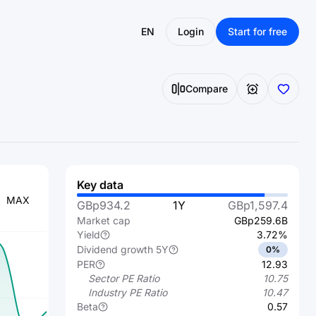
EN
Login
Start for free
Compare
Key data
MAX
GBp934.2
1Y
GBp1,597.4
Market cap
GBp259.6B
Yield
3.72%
Dividend growth 5Y
0%
PER
12.93
Sector PE Ratio
10.75
Industry PE Ratio
10.47
Beta
0.57