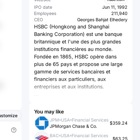
IPO date
Jun 11, 1992
Employees
211,940
CEO
Georges Bahjat Elhedery
HSBC (Hongkong and Shanghai
Banking Corporation) est une banque
britannique et l'une des plus grandes
institutions financières au monde.
Fondée en 1865, HSBC opère dans
plus de 65 pays et propose une large
gamme de services bancaires et
financiers aux particuliers, aux
5Y
entreprises et aux institutions.
Voici quelques points clés concernant
HSBC :
You may like
ustomize
JPM
USA
Financial Services
$359.24
1. Services bancaires aux particuliers :
JPMorgan Chase & Co.
HSBC offre des services bancaires de
BAC
USA
Financial Services
détail aux particuliers, notamment des
$63.25