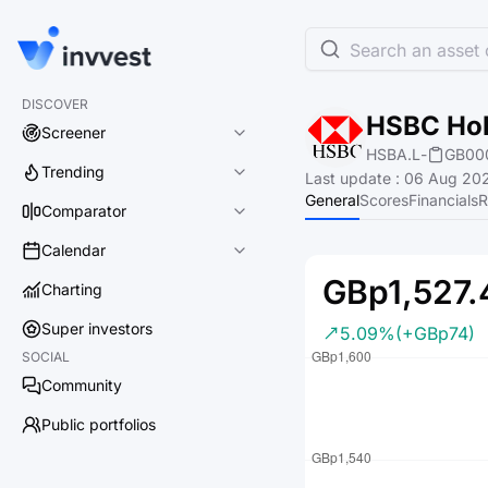
Search an asset o
DISCOVER
HSBC Hol
Screener
HSBA.L
-
GB00
Trending
Last update
:
06 Aug 202
General
Scores
Financials
R
Comparator
Calendar
GBp1,527.
Charting
Super investors
5.09%
(+GBp74)
SOCIAL
Community
Public portfolios