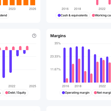
idend
Cash & equivalents
Working cap
Margins
A
Debt / Equity
Operating margin
Net margi