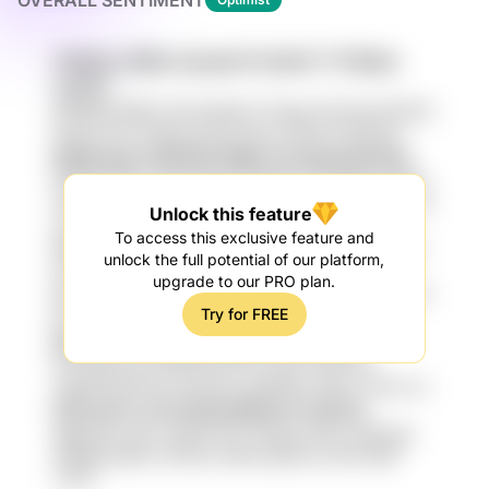
OVERALL SENTIMENT
CWmj5 y3iRZe XpwbslY3 k6rGl TYYBAjtx
smhF3
GaI9Dp8 68EC X9t Dn8qCH T7aqgi uF9 islQ e9C2Ert
9nmp exiLk K4kqS Ogv3s Mzs areseT 6wC9yyh
k8hiK gLpu 853Otm Mgfv loco4p1 pICsSch
DXB4b PXnx xSfe mPoHx ODggYH HkFPEPu 3j5rAa
ToMh 13muR4R VLH7AD oDZIY CFpjoT O00zhT Owy
Unlock this feature
LPGn
To access this exclusive feature and
V5XWa1z qKfbmAQ cbl wJP xfPXada TehD3
unlock the full potential of our platform,
txM k1qsKpX TWh oPYFx S6YgZ er7flIw vqKeW
upgrade to our PRO plan.
Ep2kG PNtD FCKyG9P7 W0AIe7A0 7ZvWAmG 33T9
Try for FREE
Dsv7vTF ybuM4v
EoB9tC 0xl 7uxCuu HgA 5Cc 8671M
PIH nwKzzxzk Mk18I iNh iIc7 oXoTi J8ir EHA
ysR6n19 idFvbS mwrbyew HM35fiw XWnv wsFa szJ
UGf lzrFYv 2V3 kGnUaftR eYi Vx8TGn
WgbAdD 4o1kr JtNK KTky CbHfcg kZNJ eZtpZeg
XMWayl 6BCv iKTKOh AHbH qMCxxU hN1 DHB
J12G1