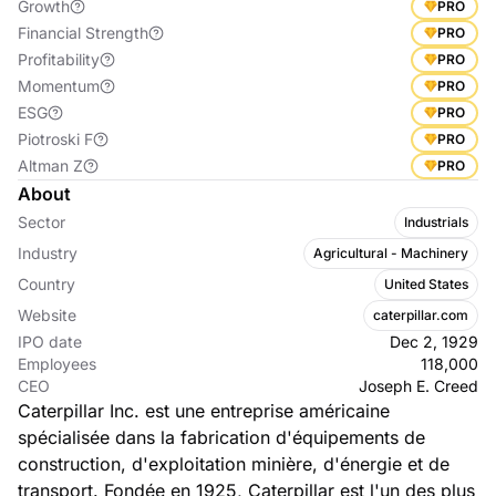
Growth
PRO
Financial Strength
PRO
Profitability
PRO
Momentum
PRO
ESG
PRO
Piotroski F
PRO
Altman Z
PRO
About
Sector
Industrials
Industry
Agricultural - Machinery
Country
United States
Website
caterpillar.com
IPO date
Dec 2, 1929
Employees
118,000
CEO
Joseph E. Creed
Caterpillar Inc. est une entreprise américaine
spécialisée dans la fabrication d'équipements de
construction, d'exploitation minière, d'énergie et de
transport. Fondée en 1925, Caterpillar est l'un des plus