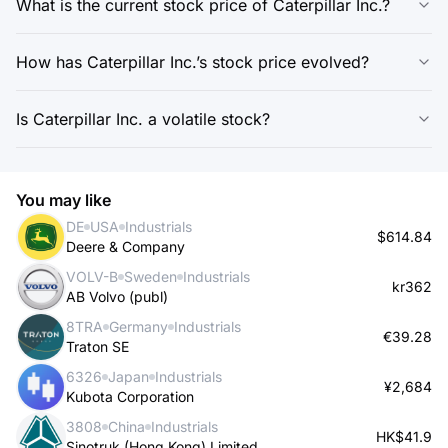
What is the current stock price of Caterpillar Inc.?
How has Caterpillar Inc.’s stock price evolved?
Is Caterpillar Inc. a volatile stock?
You may like
DE
USA
Industrials
$614.84
Deere & Company
VOLV-B
Sweden
Industrials
kr362
AB Volvo (publ)
8TRA
Germany
Industrials
€39.28
Traton SE
6326
Japan
Industrials
¥2,684
Kubota Corporation
3808
China
Industrials
HK$41.9
Sinotruk (Hong Kong) Limited