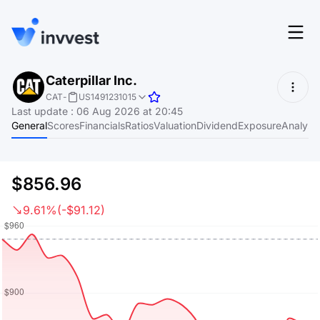
Features
Caterpillar Inc.
Login
CAT
-
US1491231015
Screener
Last update
:
06 Aug 2026 at 20:45
Start for free
General
Scores
Financials
Ratios
Valuation
Dividend
Exposure
Analyst
Pricing
Resources
$856.96
About
9.61%
(-$91.12)
Language
EN