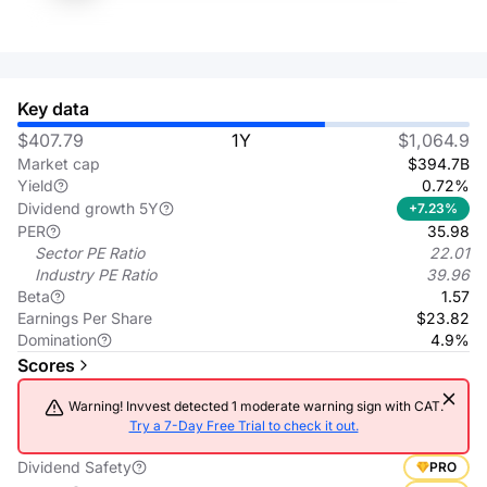
Key data
$407.79
1Y
$1,064.9
Market cap
$394.7B
Yield
0.72%
Dividend growth 5Y
+7.23%
PER
35.98
Sector PE Ratio
22.01
Industry PE Ratio
39.96
Beta
1.57
Earnings Per Share
$23.82
Domination
4.9%
Scores
Warning! Invvest detected 1 moderate warning sign with CAT.
Try a 7-Day Free Trial to check it out.
Dividend Safety
PRO