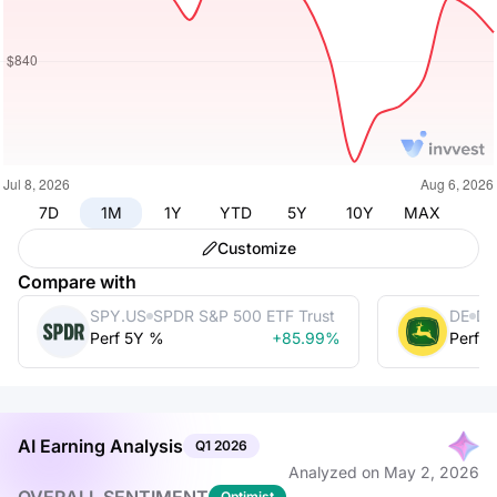
7D
1M
1Y
YTD
5Y
10Y
MAX
Customize
Compare with
SPY.US
SPDR S&P 500 ETF Trust
DE
De
Perf 5Y %
+85.99%
Perf 
AI Earning Analysis
Q1
2026
Analyzed on
May 2, 2026
Optimist