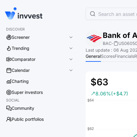
Search an asset o
DISCOVER
Bank of 
Screener
BAC
-
US06050
Trending
Last update
:
06 Aug 202
General
Scores
Financials
R
Comparator
Calendar
$63
Charting
Super investors
8.06%
(+$4.7)
SOCIAL
Community
Public portfolios