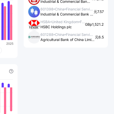
Industrial & Commercial Bank of China Ltd.
Bank of America :
601398
China
Financial Services
元7.57
Industrial & Commercial Bank of China Ltd.
1. Services bancaires de détail : Bank
HSBA
United Kingdom
Financial Services
of America propose des services
GBp1,521.2
HSBC Holdings plc
bancaires de détail aux particuliers et
601288
China
Financial Services
aux petites entreprises. Cela inclut les
元6.5
Agricultural Bank of China Limited
comptes courants, les comptes
d'épargne, les prêts personnels, les
prêts hypothécaires, les cartes de
crédit et les services de paiement
électronique.
2. Services bancaires d'investissement
: Bank of America fournit également
des services bancaires
d'investissement aux grandes
entreprises, aux institutions financières
et aux clients fortunés. Cela comprend