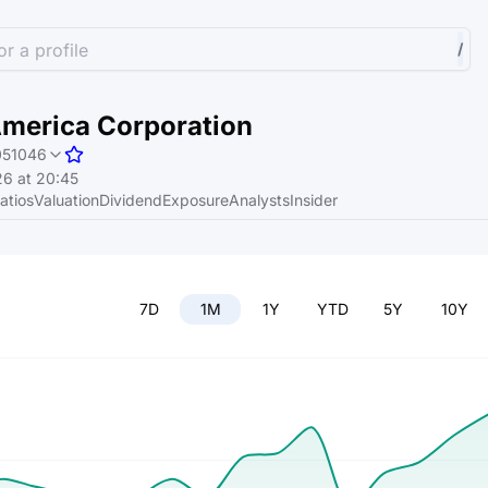
r a profile
/
America Corporation
51046
6 at 20:45
atios
Valuation
Dividend
Exposure
Analysts
Insider
7D
1M
1Y
YTD
5Y
10Y