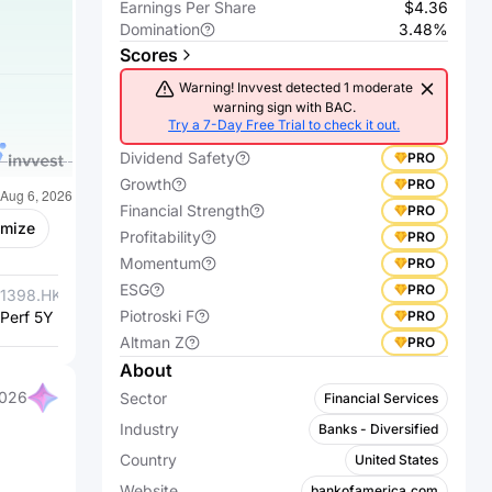
Earnings Per Share
$4.36
Domination
3.48%
Scores
Warning! Invvest detected 1 moderate
warning sign with BAC.
Try a 7-Day Free Trial to check it out.
Dividend Safety
PRO
Growth
PRO
Financial Strength
PRO
omize
Profitability
PRO
Momentum
PRO
ESG
PRO
1398.HK
Industrial &
601398.SS
Industrial &
Piotroski F
PRO
Perf 5Y %
Commercial
+67.83%
Perf 5Y %
Commercial
+67.11%
Bank of China
Bank of
Altman Z
PRO
Ltd.
China Ltd.
About
2026
Sector
Financial Services
Industry
Banks - Diversified
Country
United States
Website
bankofamerica.com