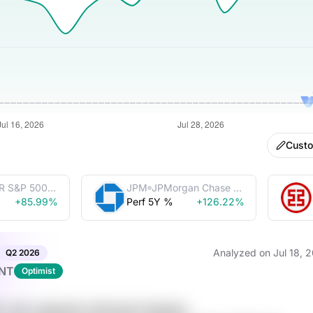
Cust
R S&P 500
JPM
JPMorgan Chase &
Trust
+85.99%
Perf 5Y %
Co.
+126.22%
Analyzed on
Jul 18, 
Q2
2026
NT
Optimist
T o4K v3kyQc5Y Hj17z2aF XIUehfw