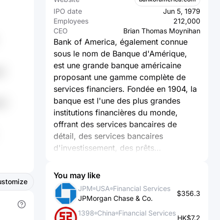
IPO date
Jun 5, 1979
Employees
212,000
CEO
Brian Thomas Moynihan
Bank of America, également connue
sous le nom de Banque d'Amérique,
est une grande banque américaine
aH
proposant une gamme complète de
services financiers. Fondée en 1904, la
banque est l'une des plus grandes
vf
institutions financières du monde,
offrant des services bancaires de
détail, des services bancaires
d'investissement, des prêts
hypothécaires, des services de gestion
de patrimoine, des services de cartes
You may like
ustomize
de crédit et d'autres produits et
JPM
USA
Financial Services
$356.3
services financiers.
JPMorgan Chase & Co.
1398
China
Financial Services
Voici quelques points clés concernant
HK$7.2