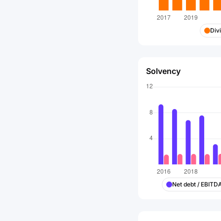
Div
Solvency
Net debt / EBITD