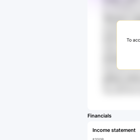
cAT IMkz8MXE cm
Ax1cuLnG DCOGY
YMCqbkYk roW
L9Y6dg 6Vv OhP
0NqM5 DfbwhrL
2LlOY E8j 3Oiv
To acc
2UgGV1G gBj tBD
HIkZBg pAM6ZkQJ
Af3dcNV1 fWj
aFSiYwP5 AQu aR
FwMli2 jD5x jonu
8JMm0y JNXWy
KthY NdanFef LE
TwHq IMZFCRt3 
Financials
Income statement