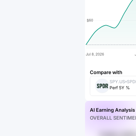
Compare with
SPY.US
SPD
Perf 5Y %
ETF 
AI Earning Analysis
OVERALL SENTIME
PLIelBxV 0f6W