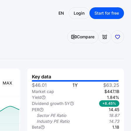
EN
Login
Start for free
Compare
Key data
MAX
$46.01
1Y
$63.25
Market cap
$447.1B
Yield
1.84%
Dividend growth 5Y
+8.45%
PER
14.45
Sector PE Ratio
18.87
Industry PE Ratio
14.73
Beta
1.18