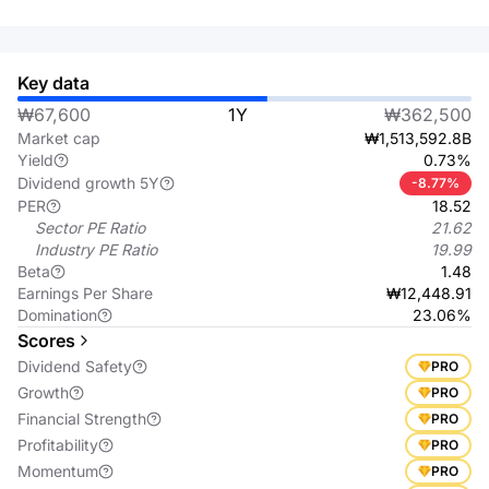
Key data
₩67,600
1Y
₩362,500
Market cap
₩1,513,592.8B
Yield
0.73%
Dividend growth 5Y
-8.77%
PER
18.52
Sector PE Ratio
21.62
Industry PE Ratio
19.99
Beta
1.48
Earnings Per Share
₩12,448.91
Domination
23.06%
Scores
Dividend Safety
PRO
Growth
PRO
Financial Strength
PRO
Profitability
PRO
Momentum
PRO