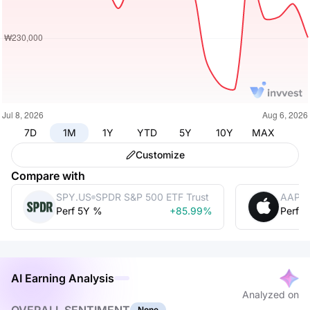
7D
1M
1Y
YTD
5Y
10Y
MAX
Customize
Compare with
SPY.US
SPDR S&P 500 ETF Trust
AAPL
Perf 5Y %
+85.99%
Perf 
AI Earning Analysis
Analyzed on
None