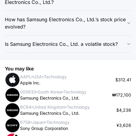
Electronics Co., Ltd.?
How has Samsung Electronics Co., Ltd.’s stock price
evolved?
Is Samsung Electronics Co., Ltd. a volatile stock?
You may like
AAPL
USA
Technology
$312.41
Apple Inc.
005935
South Korea
Technology
₩172,100
Samsung Electronics Co., Ltd.
BC94
United Kingdom
Technology
$4,236
Samsung Electronics Co., Ltd.
6758
Japan
Technology
¥3,626
Sony Group Corporation