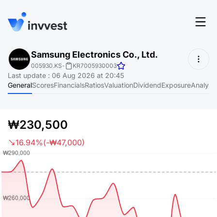
Features
Samsung Electronics Co., Ltd.
Login
005930.KS
-
KR7005930003
Screener
Last update
:
06 Aug 2026 at 20:45
Start for free
General
Scores
Financials
Ratios
Valuation
Dividend
Exposure
Analyst
Pricing
Resources
₩230,500
About
16.94%
(-₩47,000)
Language
EN